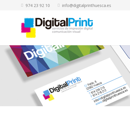
974 23 92 10
info@digitalprinthuesca.es